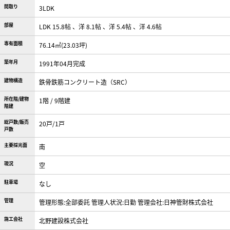
間取り
3LDK
部屋
LDK 15.8帖 、洋 8.1帖 、洋 5.4帖 、洋 4.6帖
専有面積
76.14㎡(23.03坪)
築年月
1991年04月完成
建物構造
鉄骨鉄筋コンクリート造（SRC）
所在階/建物
1階 / 9階建
階建
総戸数/販売
20戸/1戸
戸数
主要採光面
南
現況
空
駐車場
なし
管理
管理形態:全部委託 管理人状況:日勤 管理会社:日神管財株式会社
施工会社
北野建設株式会社