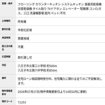
設備・条件
フローリング
カウンターキッチン
システムキッチン
食器洗乾燥機
浴室乾燥機
タイル貼り
TVドアホン
エレベーター
駐輪場
コンロ:ガ
ス、三口
洗濯機置場:室内
ペット:不可
土地権利
所有権
都市計画
市街化区域
用途地域
商業地域
国土法の届
不要
出
引渡時期
即引渡し可
学区
八王子市立第三小学校 約500m
八王子市立第六中学校 約850m
備考
住宅ローン相談随時受付中。住宅購入に関わる全てのご不安解消し
ます。
物件情報更
2026年07月27日(物件情報更新日より14日以内に更新)
新日
物件コード
71253