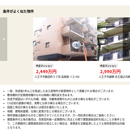
条件がよく似た物件
中古マンション
中古マンション
2,449万円
2,990万円
八王子市散田町５丁目 高尾駅 バス 4分
八王子市越野 京王堀之内駅 
一部、完成後1年以上を経過した未入居物件が新築物件として掲載される場合がございます。
敷地権利が定期借地権のものは価格に権利金を含みます。
完成予想図はいずれも外構、植栽、外観等実際のものとは多少異なる場合がございます。
CG合成の画像の場合、実際とは多少異なる場合がございます。
図面と現況が異なる場合には現況を優先いたします。
地積、建物床面積、仕様に変更が生じる場合がございます。
物件情報は最新のものをご提供させていただきますが、万一売約済の場合はご容赦ください。
建築条件付土地の販売は、売買契約後一定期間内に売主との間で建築請負契約を結ぶことが条件とな
り、この期間内に建築請負契約が成立しない場合は、受領金を全額返済した上で土地売買契約は白紙
となります。