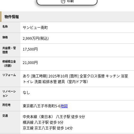
印刷
物件情報
名称
サンビュー南町
価格
2,999万円(税込)
共益費・管
17,500円
理費
修繕積立金
21,000円
（月額）
リフォーム
あり [施工時期] 2025年10月 [箇所] 全室クロス張替 キッチン 浴室
トイレ 洗面 給排水管 建具（室内ドア等）
リノベーシ
なし
ョン
所在地
東京都八王子市南町5-6
地図
交通
中央本線（東日本） 八王子駅 徒歩 9分
横浜線 八王子駅 徒歩 9分
京王線 京王八王子駅 徒歩 14分