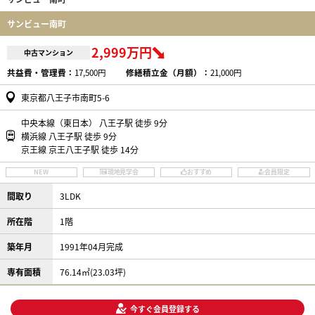
サンビュー南町
2,999万円
中古マンション
共益費・管理費：
17,500円
修繕積立金（月額）：
21,000円
東京都八王子市南町5-6
中央本線（東日本） 八王子駅 徒歩 9分
横浜線 八王子駅 徒歩 9分
京王線 京王八王子駅 徒歩 14分
NEW
現地見学会
おすすめ
会員限定
間取り
3LDK
所在階
1階
築年月
1991年04月完成
専有面積
76.14㎡(23.03坪)
今すぐ会員登録する