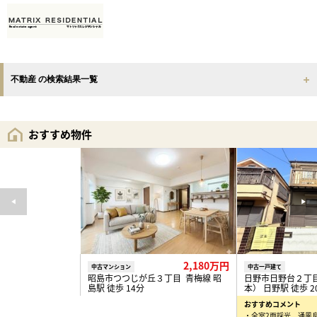
不動産 の検索結果一覧
おすすめ物件
2,180万円
中古マンション
中古一戸建て
昭島市つつじが丘３丁目 青梅線 昭
日野市日野台２丁
島駅 徒歩 14分
本） 日野駅 徒歩 2
おすすめコメント