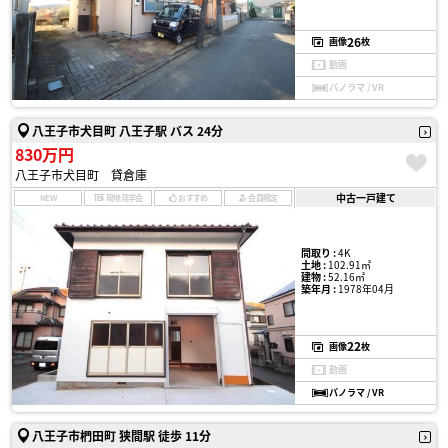
26
画像
枚
動画
パノラマ / VR
八王子市犬目町 八王子駅 バス 24分
830万円
八王子市犬目町 貸倉庫
中古一戸建て
NEW
現地見学会
おすすめ
会員限定
間取り :
4K
土地 :
102.91㎡
建物 :
52.16㎡
築年月 :
1978年04月
22
画像
枚
動画
パノラマ / VR
八王子市椚田町 狭間駅 徒歩 11分