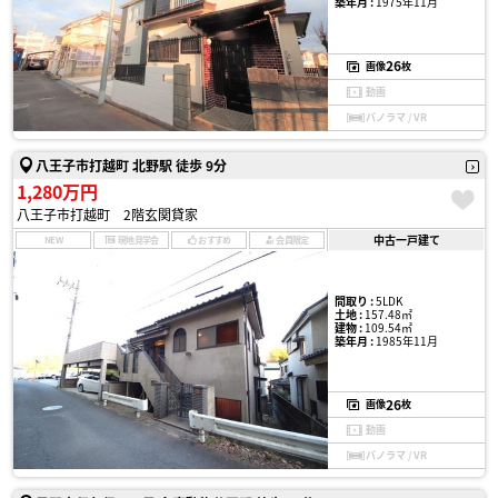
築年月 :
1975年11月
26
画像
枚
動画
パノラマ / VR
八王子市打越町 北野駅 徒歩 9分
1,280万円
八王子市打越町 2階玄関貸家
中古一戸建て
NEW
現地見学会
おすすめ
会員限定
間取り :
5LDK
土地 :
157.48㎡
建物 :
109.54㎡
築年月 :
1985年11月
26
画像
枚
動画
パノラマ / VR