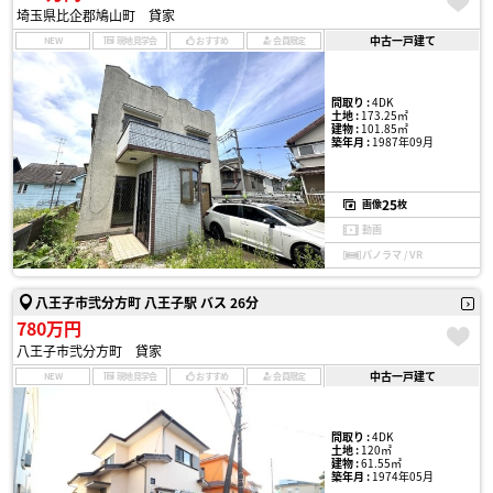
埼玉県比企郡鳩山町 貸家
中古一戸建て
NEW
現地見学会
おすすめ
会員限定
間取り :
4DK
土地 :
173.25㎡
建物 :
101.85㎡
築年月 :
1987年09月
25
画像
枚
動画
パノラマ / VR
八王子市弐分方町 八王子駅 バス 26分
780万円
八王子市弐分方町 貸家
中古一戸建て
NEW
現地見学会
おすすめ
会員限定
間取り :
4DK
土地 :
120㎡
建物 :
61.55㎡
築年月 :
1974年05月