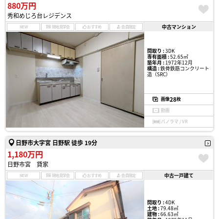
880万円
秀和めじろ台レジデンス
中古マンション
NEW
現地見学会
おすすめ
会員限定
間取り :
3DK
専有面積 :
52.65㎡
築年月 :
1972年12月
構造 :
鉄骨鉄筋コンクリート
造（SRC）
28
画像
枚
動画
パノラマ / VR
日野市大字宮 日野駅 徒歩 19分
1,180万円
日野市宮 貸家
中古一戸建て
NEW
現地見学会
おすすめ
会員限定
間取り :
4DK
土地 :
79.48㎡
建物 :
66.63㎡