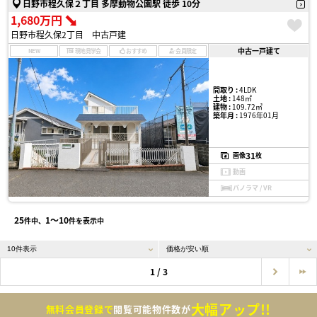
日野市程久保２丁目 多摩動物公園駅 徒歩 10分
1,680万円
日野市程久保2丁目 中古戸建
中古一戸建て
NEW
現地見学会
おすすめ
会員限定
間取り :
4LDK
土地 :
148㎡
建物 :
109.72㎡
築年月 :
1976年01月
31
画像
枚
動画
パノラマ / VR
25
1〜10
件中、
件を表示中
1 / 3
大幅アップ!!
無料会員登録で
閲覧可能物件数が