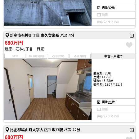
32
画像
枚
動画
パノラマ / VR
新座市石神５丁目 東久留米駅 バス 4分
680万円
新座市石神5丁目 貸家
中古一戸建て
NEW
現地見学会
おすすめ
会員限定
間取り :
2DK
土地 :
41.8㎡
建物 :
43.28㎡
築年月 :
1967年11月
21
画像
枚
動画
パノラマ / VR
比企郡鳩山町大字大豆戸 坂戸駅 バス 22分
680万円