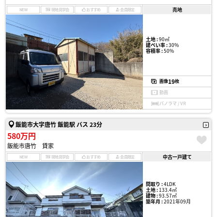
売地
NEW
現地見学会
おすすめ
会員限定
土地 :
90㎡
建ぺい率 :
30%
容積率 :
50%
19
画像
枚
動画
パノラマ / VR
飯能市大字唐竹 飯能駅 バス 23分
580万円
飯能市唐竹 貸家
中古一戸建て
NEW
現地見学会
おすすめ
会員限定
間取り :
4LDK
土地 :
133.4㎡
建物 :
93.57㎡
築年月 :
2021年09月